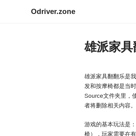
Odriver.zone
跳
至
正
雄派家具
文
雄派家具翻翻乐是
发和按摩椅都是当
Source文件夹
者将删除相关内容
游戏的基本玩法是
椅），玩家需要在