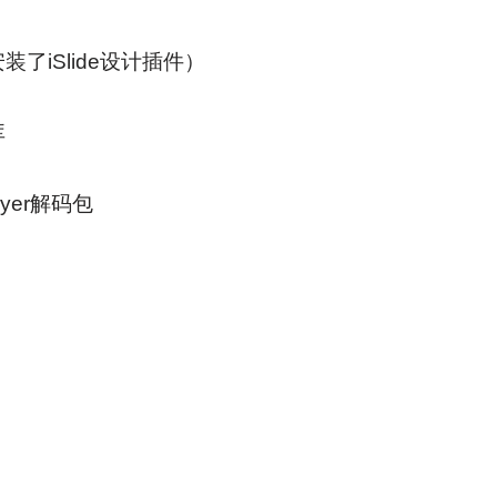
t安装了iSlide设计插件）
库
layer解码包
）