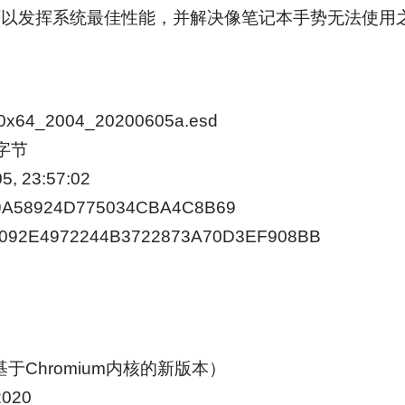
可以发挥系统最佳性能，并解决像笔记本手势无法使用
0x64_2004_20200605a.esd
 字节
, 23:57:02
9A58924D775034CBA4C8B69
1092E4972244B3722873A70D3EF908BB
基于Chromium内核的新版本）
2020